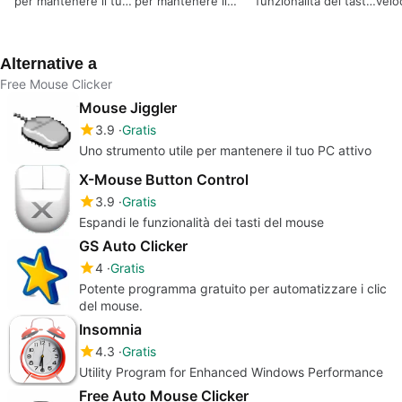
per mantenere il tuo
per mantenere il
funzionalità dei tasti
velo
PC attivo
mouse in movimento
del mouse
Alternative a
Free Mouse Clicker
Mouse Jiggler
3.9
Gratis
Uno strumento utile per mantenere il tuo PC attivo
X-Mouse Button Control
3.9
Gratis
Espandi le funzionalità dei tasti del mouse
GS Auto Clicker
4
Gratis
Potente programma gratuito per automatizzare i clic
del mouse.
Insomnia
4.3
Gratis
Utility Program for Enhanced Windows Performance
Free Auto Mouse Clicker