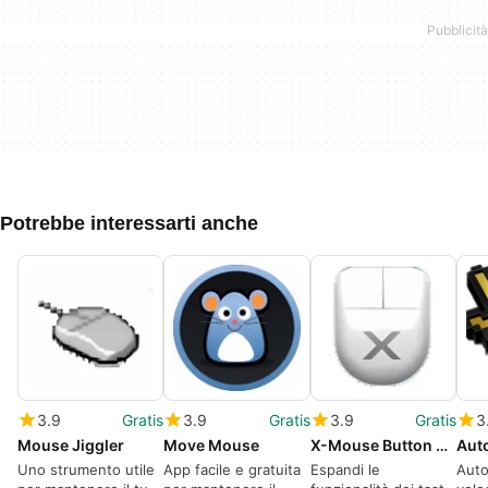
Potrebbe interessarti anche
3.9
Gratis
3.9
Gratis
3.9
Gratis
3
Mouse Jiggler
Move Mouse
X-Mouse Button Control
Aut
Uno strumento utile
App facile e gratuita
Espandi le
Auto