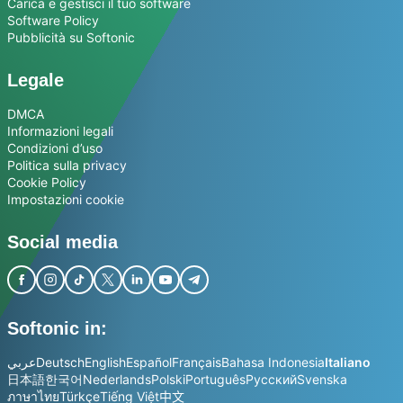
Carica e gestisci il tuo software
Software Policy
Pubblicità su Softonic
Legale
DMCA
Informazioni legali
Condizioni d’uso
Politica sulla privacy
Cookie Policy
Impostazioni cookie
Social media
Softonic in:
عربي
Deutsch
English
Español
Français
Bahasa Indonesia
Italiano
日本語
한국어
Nederlands
Polski
Português
Русский
Svenska
ภาษาไทย
Türkçe
Tiếng Việt
中文